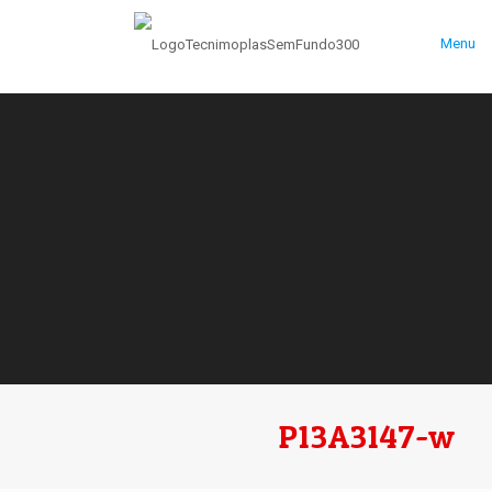
Menu
P13A3147-w