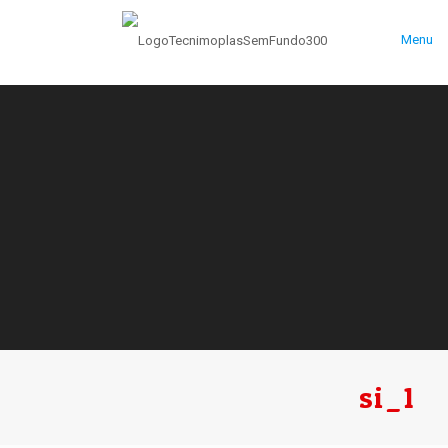
Menu
si_1