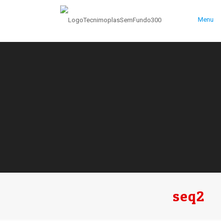
Menu
seq2