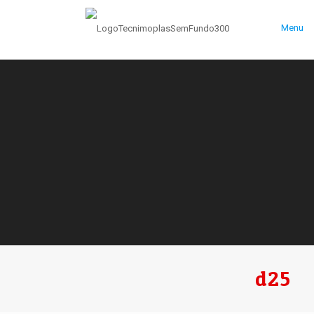
Menu
d25