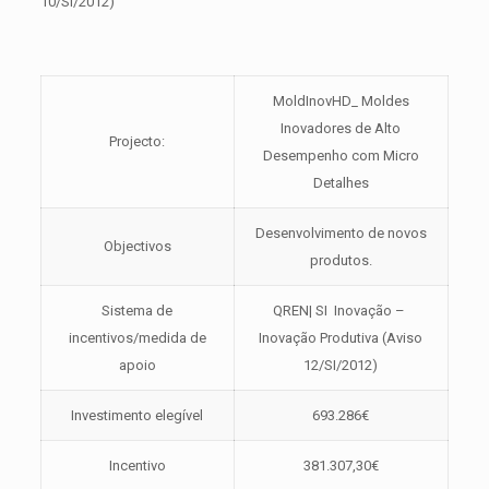
10/SI/2012)
MoldInovHD_ Moldes
Inovadores de Alto
Projecto:
Desempenho com Micro
Detalhes
Desenvolvimento de novos
Objectivos
produtos.
Sistema de
QREN| SI Inovação –
incentivos/medida de
Inovação Produtiva (Aviso
apoio
12/SI/2012)
Investimento elegível
693.286€
Incentivo
381.307,30€